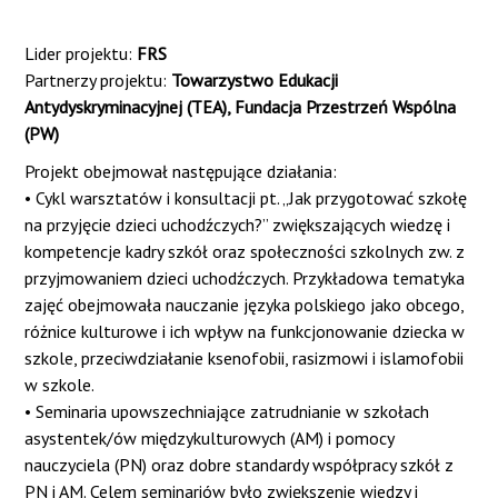
Lider projektu:
FRS
Partnerzy projektu:
Towarzystwo Edukacji
Antydyskryminacyjnej (TEA), Fundacja Przestrzeń Wspólna
(PW)
Projekt obejmował następujące działania:
• Cykl warsztatów i konsultacji pt. „Jak przygotować szkołę
na przyjęcie dzieci uchodźczych?” zwiększających wiedzę i
kompetencje kadry szkół oraz społeczności szkolnych zw. z
przyjmowaniem dzieci uchodźczych. Przykładowa tematyka
zajęć obejmowała nauczanie języka polskiego jako obcego,
różnice kulturowe i ich wpływ na funkcjonowanie dziecka w
szkole, przeciwdziałanie ksenofobii, rasizmowi i islamofobii
w szkole.
• Seminaria upowszechniające zatrudnianie w szkołach
asystentek/ów międzykulturowych (AM) i pomocy
nauczyciela (PN) oraz dobre standardy współpracy szkół z
PN i AM. Celem seminariów było zwiększenie wiedzy i