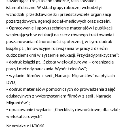
zawierające treści ksenofobiczne, rasistowskie i
islamofobiczne. W skład grupy roboczej wchodziły i
wchodzili przedstawicielki i przedstawiciele organizacji
pozarządowych, agencji social-mediowych oraz uczelni.
• Opracowanie i upowszechnienie materiałów i publikacji
wspierających w edukacji na rzecz równego traktowania i
poszanowania różnorodności społecznej, w tym: dodruk
książki pt. „Innowacyjne rozwiązania w pracy z dziećmi
cudzoziemskimi w systemie edukacji. Przykłady praktyczne”;
• dodruk książki pt. „Szkoła wielokulturowa – organizacja
pracy i metody nauczania. Wybór tekstów”;
• wydanie filmów z serii „Narracje Migrantów” na płytach
DVD;
• dodruk materiałów pomocniczych do prowadzenia zajęć
edukacyjnych z wykorzystaniem filmów z serii „Narracje
Migrantów”;
• opracowanie i wydanie „Checklisty równościowej dla szkół
wielokulturowych”.
Nr projektu: U/0068