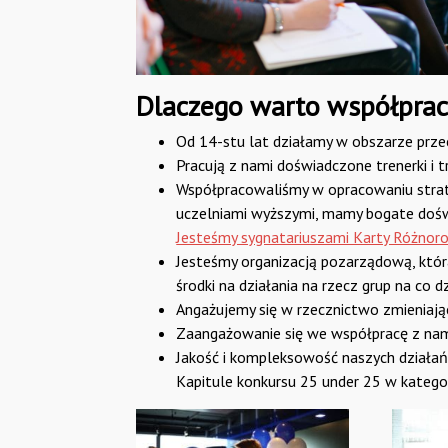
Dlaczego warto wsp
ół
pra
Od 14-stu lat działamy w obszarze przec
Pracują z nami doświadczone trenerki i t
Współpracowaliśmy w opracowaniu strate
uczelniami wyższymi, mamy bogate dośw
Jesteśmy sygnatariuszami Karty Różnor
Jesteśmy organizacją pozarządową, któr
środki na działania na rzecz grup na co 
Angażujemy się w rzecznictwo zmieniają
Zaangażowanie się we współpracę z nami 
Jakość i kompleksowość naszych działań 
Kapitule konkursu 25 under 25 w kategor