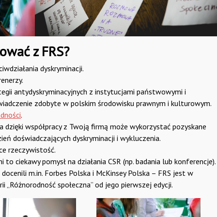
cować z FRS?
iwdziałania dyskryminacji.
renerzy.
gii antydyskryminacyjnych z instytucjami państwowymi i
iadczenie zdobyte w polskim środowisku prawnym i kulturowym.
odności
.
a dzięki współpracy z Twoją firmą może wykorzystać pozyskane
dzień doświadczających dyskryminacji i wykluczenia.
ce rzeczywistość.
to ciekawy pomysł na działania CSR (np. badania lub konferencje).
docenili m.in. Forbes Polska i McKinsey Polska – FRS jest w
ii „Różnorodność społeczna” od jego pierwszej edycji.