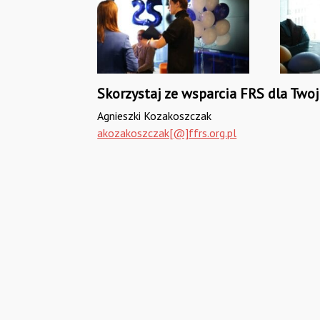
Skorzystaj ze wsparcia FRS dla Twoje
Agnieszki Kozakoszczak
akozakoszczak[@]ffrs.org.pl