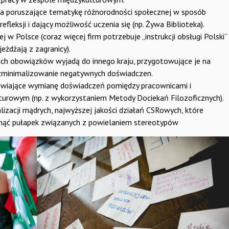
ia poruszające tematykę różnorodności społecznej w sposób
refleksji i dający możliwość uczenia się (np. Żywa Biblioteka).
 w Polsce (coraz więcej firm potrzebuje „instrukcji obsługi Polski”
eżdżają z zagranicy).
ich obowiązków wyjadą do innego kraju, przygotowujące je na
 zminimalizowanie negatywnych doświadczen.
liwiające wymianę doświadczeń pomiędzy pracownicami i
turowym (np. z wykorzystaniem Metody Dociekań Filozoficznych).
alizacji mądrych, najwyższej jakości działań CSRowych, które
knąć pułapek związanych z powielaniem stereotypów